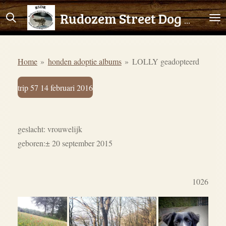
Ga
Rudozem Street Dog Rescue
direct
naar
de
Home
»
honden adoptie albums
»
LOLLY geadopteerd
hoofdinhoud
trip 57 14 februari 2016
geslacht: vrouwelijk
geboren:
± 20 september 2015
1026