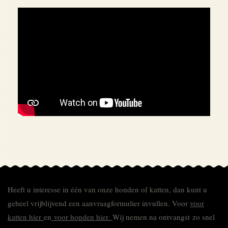
Heeft u interesse in één van onze honden of katten, dan kunt u
geheel vrijblijvend een aanvraagformulier invullen.
Voor
voor
katten hier
en
voor honden hier.
Wij nemen na ontvangst zo snel