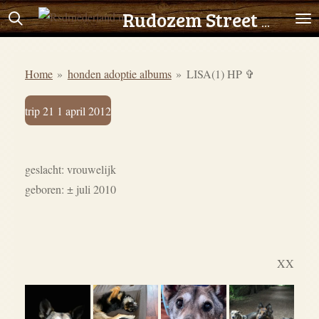
Ga
Rudozem Street Dog Rescue
direct
naar
Home
»
honden adoptie albums
»
LISA(1) HP ✞
de
hoofdinhoud
trip 21 1 april 2012
geslacht: vrouwelijk
geboren:
± juli 2010
XX