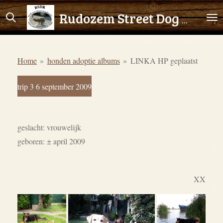
Ga
Rudozem Street Dog Rescue
direct
naar
de
Home
»
honden adoptie albums
»
LINKA HP geplaatst
hoofdinhoud
trip 3 6 september 2009
geslacht: vrouwelijk
geboren:
±
april 2009
XX