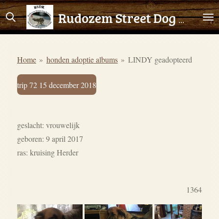
Ga
Rudozem Street Dog Rescue
direct
naar
de
Home
»
honden adoptie albums
»
LINDY geadopteerd
hoofdinhoud
trip 72 15 december 2018
geslacht: vrouwelijk
geboren: 9 april 2017
ras: kruising Herder
1364