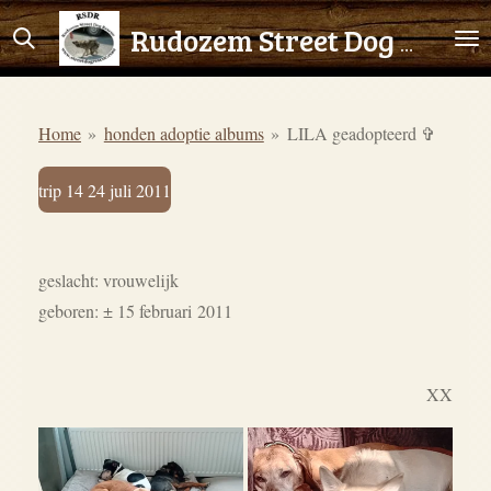
Ga
Rudozem Street Dog Rescue
direct
naar
de
Home
»
honden adoptie albums
»
LILA geadopteerd ✞
hoofdinhoud
trip 14 24 juli 2011
geslacht: vrouwelijk
geboren:
± 15 februari
2011
XX