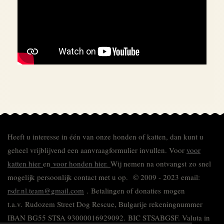
Heeft u interesse in één van onze honden of katten, dan kunt u
geheel vrijblijvend een aanvraagformulier invullen.
Voor
voor
katten hier
en
voor honden hier.
Wij nemen na ontvangst zo snel
mogelijk persoonlijk contact met u op. © 2009 - 2023 email:
rsdr.nl.team@gmail.com
. Betalingen of donaties mogen
t.a.v. Rudozem Street Dog Rescue, Bulgarije rekeningnummer
IBAN BG55 STSA 93000016929092.
BIC STSABGSF.
Valuta in