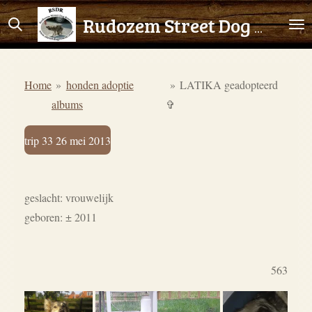
Ga
Rudozem Street Dog Rescue
direct
naar
de
Home
»
honden adoptie
»
LATIKA geadopteerd
hoofdinhoud
albums
✞
trip 33 26 mei 2013
geslacht: vrouwelijk
geboren:
± 2011
563