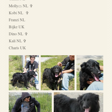
Molly
NL
✞
(2)
Kobi NL
✞
Franzi NL
Bijke UK
Dino NL ✞
Kali NL ✞
Charis UK