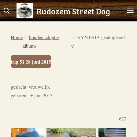
Ga
Rudozem Street Dog Rescue
direct
naar
de
Home
»
honden adoptie
»
KYNTHIA geadopteerd
hoofdinhoud
albums
✞
trip 51 28 juni 2015
geslacht: vrouwelijk
geboren: ± juni 2013
673