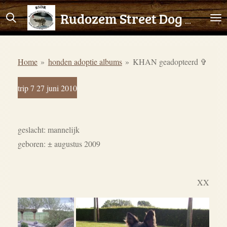
Ga
Rudozem Street Dog Rescue
direct
naar
de
Home
»
honden adoptie albums
»
KHAN geadopteerd ✞
hoofdinhoud
trip 7 27 juni 2010
geslacht: mannelijk
geboren:
± augustus 2009
XX