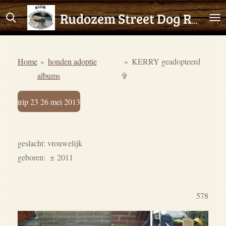
Ga
Rudozem Street Dog Rescue
direct
naar
de
Home
»
honden adoptie
»
KERRY geadopteerd
hoofdinhoud
albums
✞
trip 23 26 mei 2013
geslacht: vrouwelijk
geboren:
±
2011
578