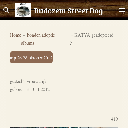
Ga
Rudozem Street Dog Rescue
direct
naar
de
Home
»
honden adoptie
»
KATYA geadopteerd
hoofdinhoud
albums
✞
trip 26 28 oktober 2012
geslacht: vrouwelijk
geboren:
± 10-4-2012
419