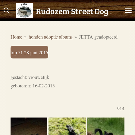
Ga
Rudozem Street Dog Rescue
direct
naar
de
Home
»
honden adoptie albums
»
JETTA geadopteerd
hoofdinhoud
trip 51 28 juni 2015
geslacht: vrouwelijk
geboren: ± 16-02-2015
914