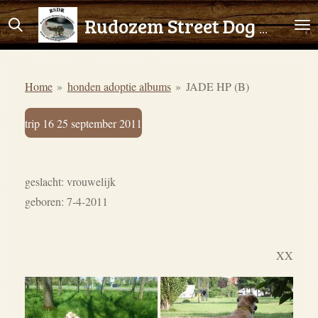
Ga
Rudozem Street Dog Rescue
direct
naar
de
Home
»
honden adoptie albums
»
JADE HP (B)
hoofdinhoud
trip 16 25 september 2011
geslacht: vrouwelijk
geboren: 7-4-2011
XX