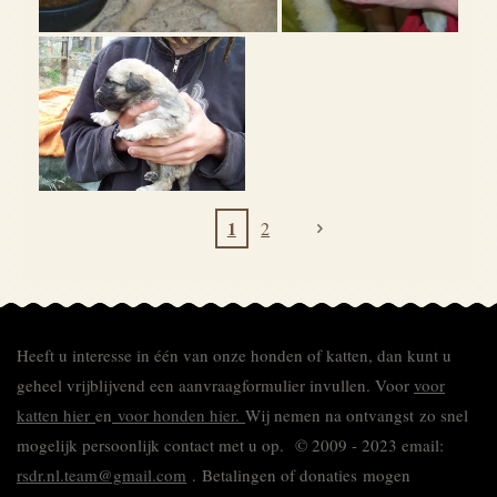
1
2
Heeft u interesse in één van onze honden of katten, dan kunt u
geheel vrijblijvend een aanvraagformulier invullen.
Voor
voor
katten hier
en
voor honden hier.
Wij nemen na ontvangst zo snel
mogelijk persoonlijk contact met u op. © 2009 - 2023 email:
rsdr.nl.team@gmail.com
. Betalingen of donaties mogen