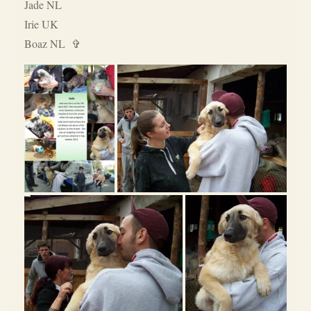
Jade NL
Irie UK
Boaz NL ✞