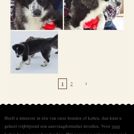
1
2
Heeft u interesse in één van onze honden of katten, dan kunt u
geheel vrijblijvend een aanvraagformulier invullen.
Voor
voor