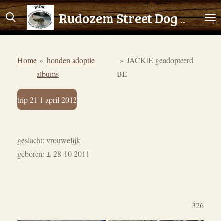
Ga
Rudozem Street Dog Rescue
direct
naar
de
Home
»
honden adoptie
»
JACKIE geadopteerd
hoofdinhoud
albums
BE
trip 21 1 april 2012
geslacht: vrouwelijk
geboren:
±
28-10-2011
326