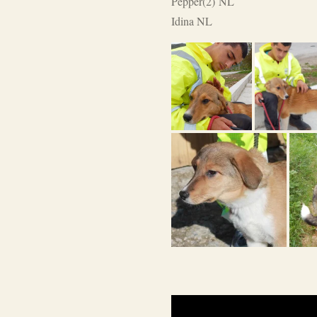
Pepper(2) NL
Idina NL