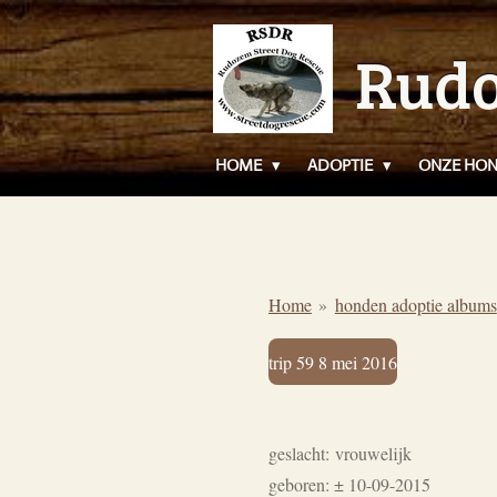
Ga
Rudo
direct
naar
de
hoofdinhoud
HOME
ADOPTIE
ONZE HO
Home
»
honden adoptie albums
trip 59 8 mei 2016
geslacht: vrouwelijk
geboren: ± 10-09-2015