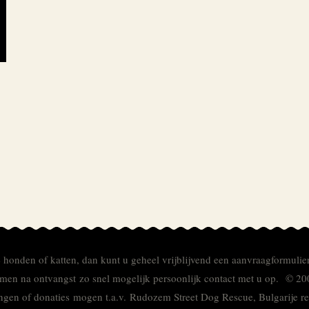
e honden of katten, dan kunt u geheel vrijblijvend een aanvraagformulie
men na ontvangst zo snel mogelijk persoonlijk contact met u op. © 20
ingen of donaties mogen t.a.v. Rudozem Street Dog Rescue, Bulgarije