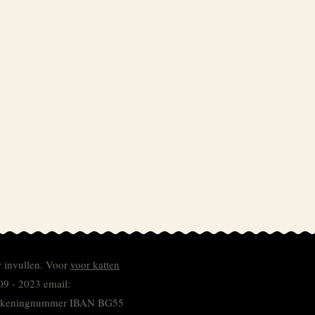
r invullen.
Voor
voor katten
09 - 2023 email:
 rekeningnummer
IBAN BG55