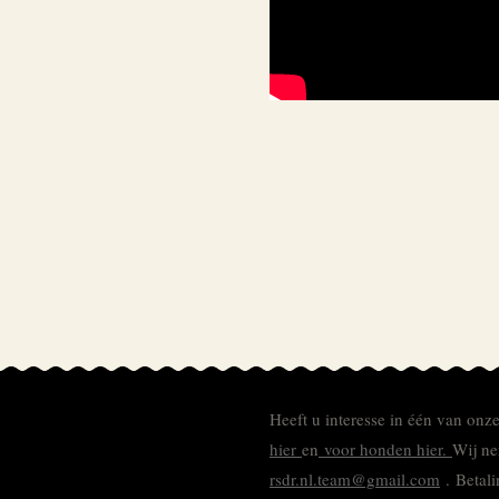
Heeft u interesse in één van onz
hier
en
voor honden hier.
Wij ne
rsdr.nl.team@gmail.com
. Betal