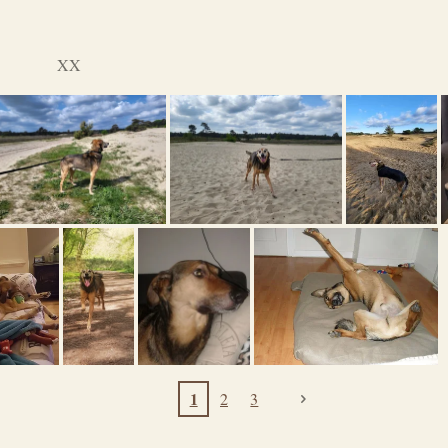
XX
1
2
3