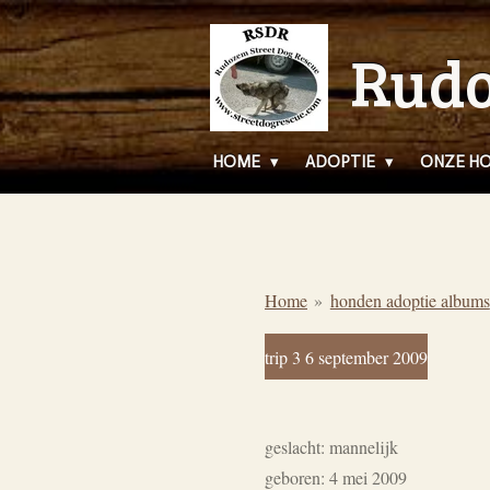
Ga
Rudo
direct
naar
de
hoofdinhoud
HOME
ADOPTIE
ONZE H
Home
»
honden adoptie albums
trip 3 6 september 2009
geslacht: mannelijk
geboren: 4 mei 2009