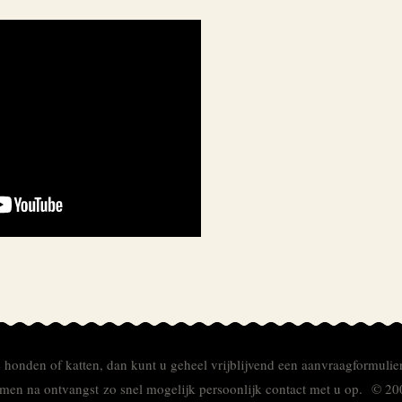
e honden of katten, dan kunt u geheel vrijblijvend een aanvraagformulie
men na ontvangst zo snel mogelijk persoonlijk contact met u op. © 20