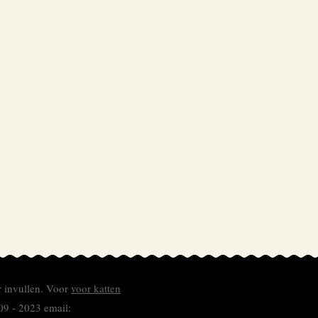
r invullen.
Voor
voor katten
09 - 2023 email: