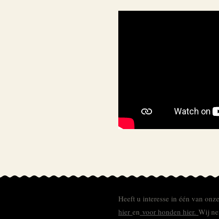
Heeft u interesse in één van onz
hier
en
voor honden hier.
Wij ne