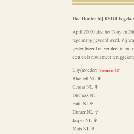
Hoe Hunter bij RSDR is gek
April 2009 lukte het Tony en Dia
regelmatig gevoerd werd. Zij wa
gesteriliseerd en verbleef in en
eten en is nooit meer teruggekom
Lily(moeder)
(vermist in BU)
Bluebell NL ✞
Ceasar NL ✞
Duchess NL
Faith NL✞
Hunter NL ✞
Jasper NL ✞
Muis NL ✞