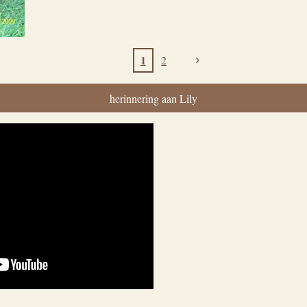
1
2
herinnering aan Lily