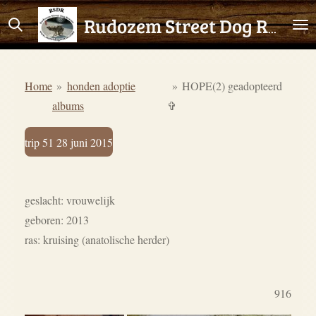
Ga
Rudozem Street Dog Rescue
direct
naar
de
Home
»
honden adoptie
»
HOPE(2) geadopteerd
hoofdinhoud
albums
✞
trip 51 28 juni 2015
geslacht: vrouwelijk
geboren: 2013
ras: kruising (anatolische herder)
916