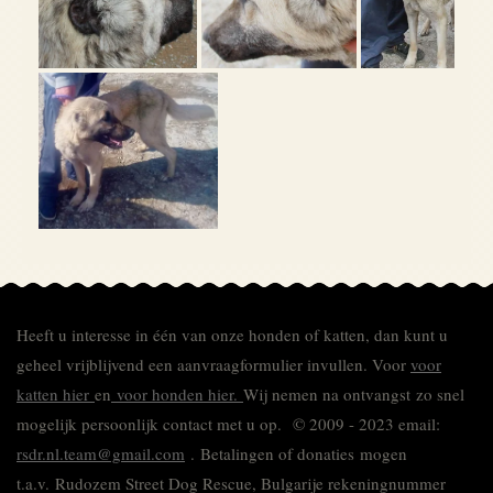
Heeft u interesse in één van onze honden of katten, dan kunt u
geheel vrijblijvend een aanvraagformulier invullen.
Voor
voor
katten hier
en
voor honden hier.
Wij nemen na ontvangst zo snel
mogelijk persoonlijk contact met u op. © 2009 - 2023 email:
rsdr.nl.team@gmail.com
. Betalingen of donaties mogen
t.a.v. Rudozem Street Dog Rescue, Bulgarije rekeningnummer