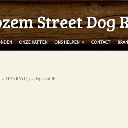
zem Street Dog 
ONDEN
ONZE KATTEN
ONS HELPEN
CONTACT
BRAN
»
HENRY(1) geadopteerd ✞