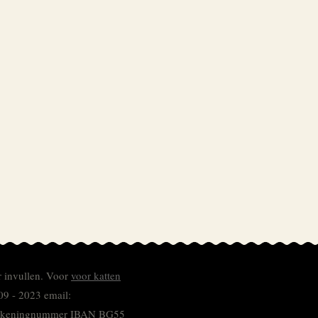
r invullen.
Voor
voor katten
09 - 2023 email:
 rekeningnummer
IBAN BG55