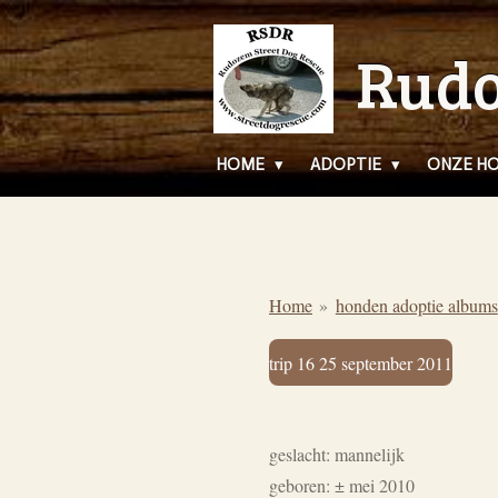
Ga
Rudo
direct
naar
de
hoofdinhoud
HOME
ADOPTIE
ONZE H
Home
»
honden adoptie albums
trip 16 25 september 2011
geslacht: mannelijk
geboren:
± mei 2010