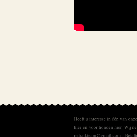
Heeft u interesse in één van onz
hier
en
voor honden hier.
Wij ne
rsdr.nl.team@gmail.com
. Betal