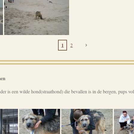
1
2
men
der is een wilde hond(straathond) die bevallen is in de bergen, pups v