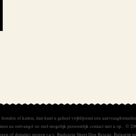
e honden of katten, dan kunt u geheel vrijblijvend een aanvraagformulie
men na ontvangst zo snel mogelijk persoonlijk contact met u op. © 20
ingen of donaties mogen t.a.v. Rudozem Street Dog Rescue, Bulgarije