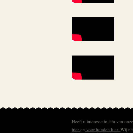
Heeft u interesse in één van onz
hier
en
voor honden hier.
Wij ne