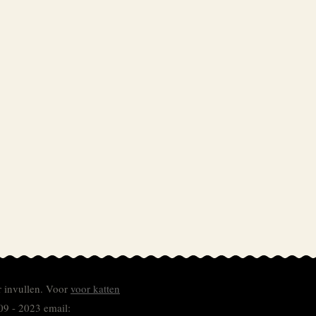
r invullen.
Voor
voor katten
09 - 2023 email: