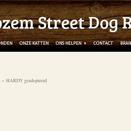
zem Street Dog 
ONDEN
ONZE KATTEN
ONS HELPEN
CONTACT
BRAN
»
HARDY geadopteerd