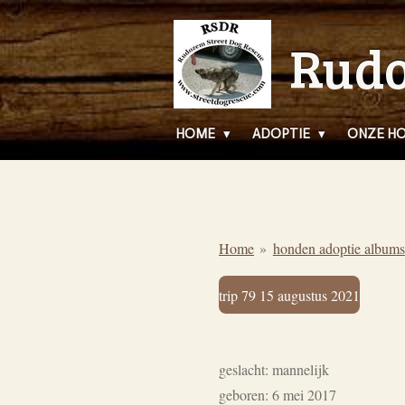
Ga
Rudo
direct
naar
de
hoofdinhoud
HOME
ADOPTIE
ONZE H
Home
»
honden adoptie albums
trip 79 15 augustus 2021
geslacht:
mannelijk
geboren:
6 mei 2017