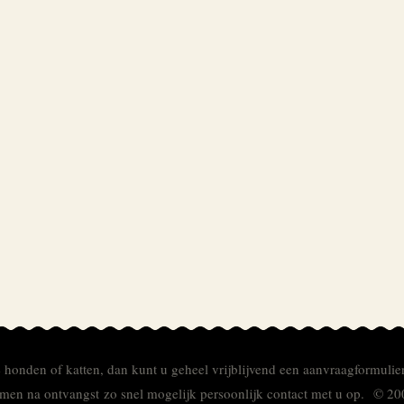
e honden of katten, dan kunt u geheel vrijblijvend een aanvraagformulie
men na ontvangst zo snel mogelijk persoonlijk contact met u op. © 20