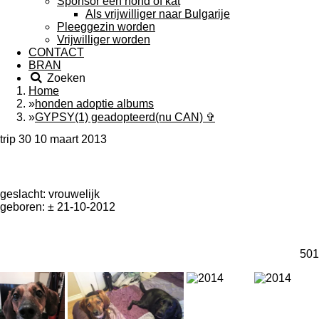
Sponsor een hond of kat
Als vrijwilliger naar Bulgarije
Pleeggezin worden
Vrijwilliger worden
CONTACT
BRAN
Zoeken
Home
»
honden adoptie albums
»
GYPSY(1) geadopteerd(nu CAN) ✞
trip 30 10 maart 2013
geslacht: vrouwelijk
geboren:
± 21-10-2012
501