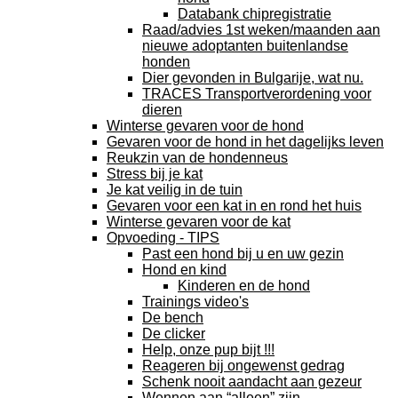
Databank chipregistratie
Raad/advies 1st weken/maanden aan
nieuwe adoptanten buitenlandse
honden
Dier gevonden in Bulgarije, wat nu.
TRACES Transportverordening voor
dieren
Winterse gevaren voor de hond
Gevaren voor de hond in het dagelijks leven
Reukzin van de hondenneus
Stress bij je kat
Je kat veilig in de tuin
Gevaren voor een kat in en rond het huis
Winterse gevaren voor de kat
Opvoeding - TIPS
Past een hond bij u en uw gezin
Hond en kind
Kinderen en de hond
Trainings video's
De bench
De clicker
Help, onze pup bijt !!!
Reageren bij ongewenst gedrag
Schenk nooit aandacht aan gezeur
Wennen aan “alleen” zijn