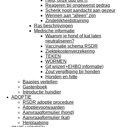
Help, onze pup bijt !!!
Reageren bij ongewenst gedrag
Schenk nooit aandacht aan gezeur
Wennen aan “alleen” zijn
Zindelijkheidstraining
Ras beschrijvingen
Medische informatie
Waarom je hond of kat laten
neutraliseren?
Vaccinatie schema RSDR
Ziektekostenverzekering
TEKEN
WORMEN
Gif wijzer(+EHBO informatie)
Zout vergiftiging bij honden
Honden en hitte
Baasjes vertellen
Gastenboek
Introductie huisdier
ADOPTIE
RSDR adoptie procedure
Adoptievoorwaarden
Aanvraagformulier (hond)
Aanvraagformulier (kat)
Herplaatsing