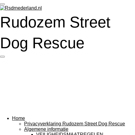
Ga
direct
Rudozem Street
naar
de
hoofdinhoud
Dog Rescue
Home
Privacyverklaring Rudozem Street Dog Rescue
Algemene informatie
VEILIGHEIDSMAATREGELEN