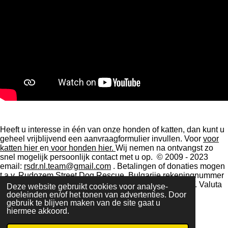
Heeft u interesse in één van onze honden of katten, dan kunt u
geheel vrijblijvend een aanvraagformulier invullen.
Voor
voor
katten hier
en
voor honden hier.
Wij nemen na ontvangst zo
snel mogelijk persoonlijk contact met u op. © 2009 - 2023
email:
rsdr.nl.team@gmail.com
. Betalingen of donaties mogen
t.a.v. Rudozem Street Dog Rescue, Bulgarije rekeningnummer
IBAN BG55 STSA 93000016929092.
BIC STSABGSF.
Valuta
Deze website gebruikt cookies voor analyse-
in euro's.
doeleinden en/of het tonen van advertenties. Door
gebruik te blijven maken van de site gaat u
hiermee akkoord.