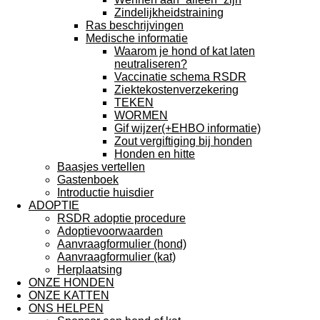
Zindelijkheidstraining
Ras beschrijvingen
Medische informatie
Waarom je hond of kat laten
neutraliseren?
Vaccinatie schema RSDR
Ziektekostenverzekering
TEKEN
WORMEN
Gif wijzer(+EHBO informatie)
Zout vergiftiging bij honden
Honden en hitte
Baasjes vertellen
Gastenboek
Introductie huisdier
ADOPTIE
RSDR adoptie procedure
Adoptievoorwaarden
Aanvraagformulier (hond)
Aanvraagformulier (kat)
Herplaatsing
ONZE HONDEN
ONZE KATTEN
ONS HELPEN