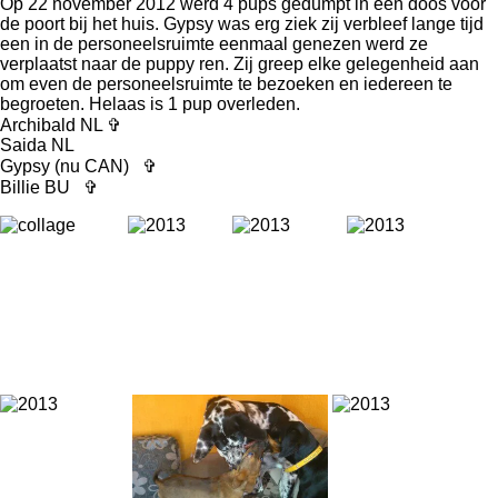
Op 22 november 2012 werd 4 pups gedumpt in een doos voor
de poort bij het huis. Gypsy was erg ziek zij verbleef lange tijd
een in de personeelsruimte eenmaal genezen werd ze
verplaatst naar de puppy ren. Zij greep elke gelegenheid aan
om even de personeelsruimte te bezoeken en iedereen te
begroeten. Helaas is 1 pup overleden.
Archibald NL ✞
Saida NL
Gypsy (nu CAN) ✞
Billie BU ✞