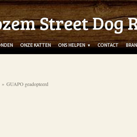
zem Street Dog 
ONDEN
ONZE KATTEN
ONS HELPEN
CONTACT
BRAN
»
GUAPO geadopteerd