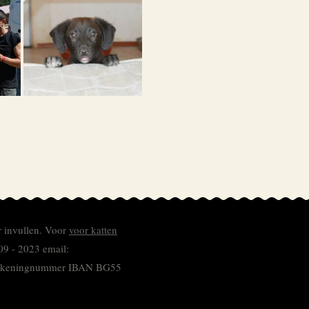
r invullen.
Voor
voor katten
09 - 2023 email:
 rekeningnummer
IBAN BG55