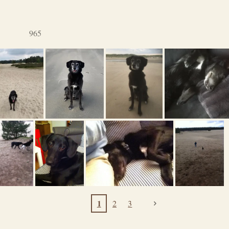
965
1
2
3