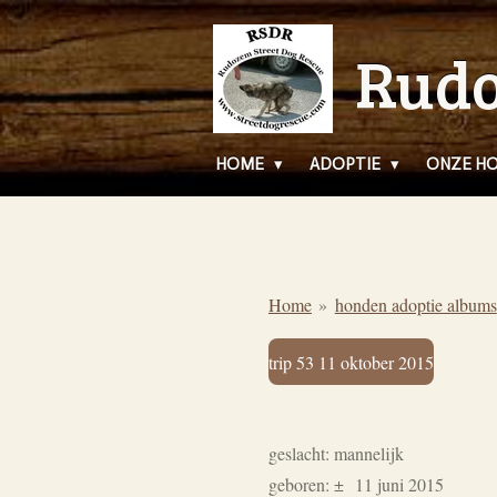
Ga
Rudo
direct
naar
de
hoofdinhoud
HOME
ADOPTIE
ONZE H
Home
»
honden adoptie albums
trip 53 11 oktober 2015
geslacht: mannelijk
geboren: ± 11 juni 2015