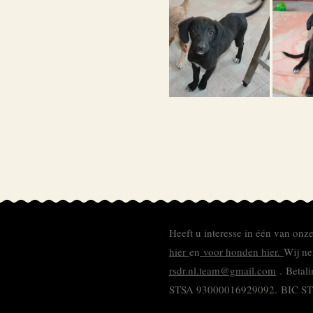
Heeft u interesse in één van onz
hier
en
voor honden hier.
Wij ne
rsdr.nl.team@gmail.com
. Betal
STSA 93000016929092.
BIC S