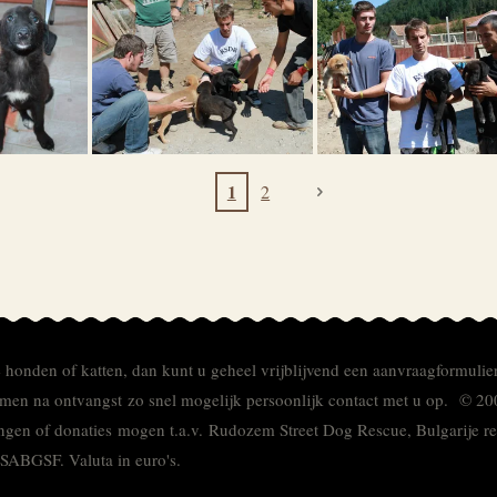
1
2
e honden of katten, dan kunt u geheel vrijblijvend een aanvraagformulie
men na ontvangst zo snel mogelijk persoonlijk contact met u op. © 20
ingen of donaties mogen t.a.v. Rudozem Street Dog Rescue, Bulgarije
TSABGSF.
Valuta in euro's.