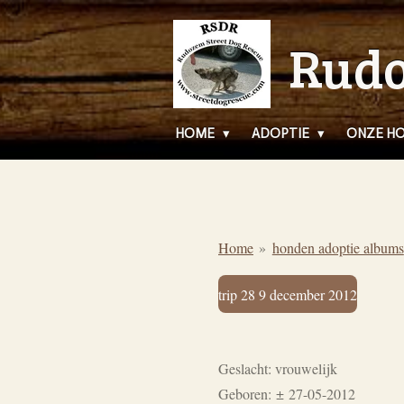
Ga
Rudo
direct
naar
de
hoofdinhoud
HOME
ADOPTIE
ONZE H
Home
»
honden adoptie albums
trip 28 9 december 2012
Geslacht: vrouwelijk
Geboren:
±
27-05-2012