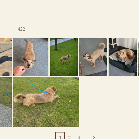
422
1
2
3