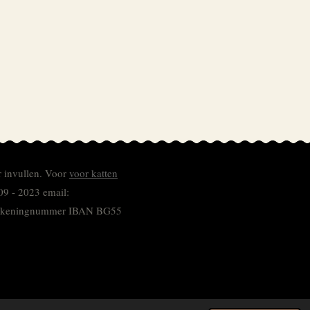
r invullen.
Voor
voor katten
09 - 2023 email:
 rekeningnummer
IBAN BG55