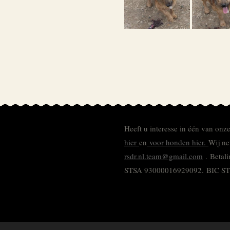
Heeft u interesse in één van onz
hier
en
voor honden hier.
Wij ne
rsdr.nl.team@gmail.com
. Betal
STSA 93000016929092.
BIC S