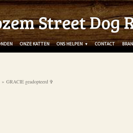
zem Street Dog 
ONDEN
ONZE KATTEN
ONS HELPEN
CONTACT
BRAN
»
GRACIE geadopteerd ✞