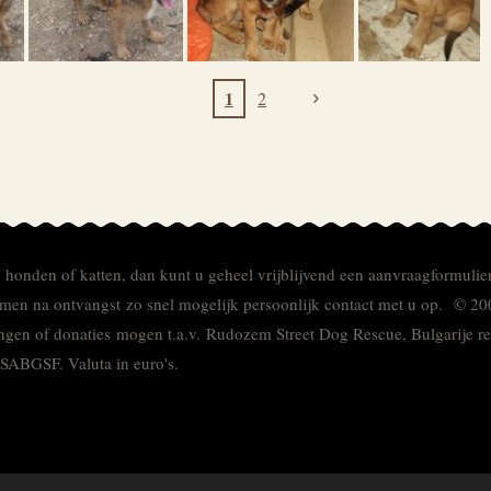
1
2
e honden of katten, dan kunt u geheel vrijblijvend een aanvraagformulie
men na ontvangst zo snel mogelijk persoonlijk contact met u op. © 20
ingen of donaties mogen t.a.v. Rudozem Street Dog Rescue, Bulgarije
TSABGSF.
Valuta in euro's.