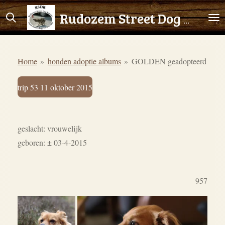
Ga
Rudozem Street Dog Rescue
direct
naar
de
Home
»
honden adoptie albums
»
GOLDEN geadopteerd
hoofdinhoud
trip 53 11 oktober 2015
geslacht: vrouwelijk
geboren: ± 03-4-2015
957