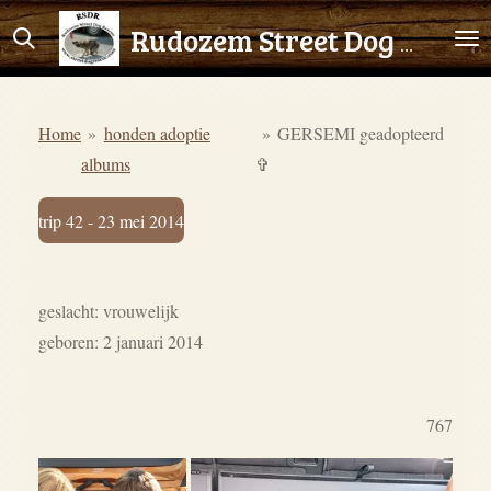
Ga
Rudozem Street Dog Rescue
direct
naar
de
Home
»
honden adoptie
»
GERSEMI geadopteerd
hoofdinhoud
albums
✞
trip 42 - 23 mei 2014
geslacht: vrouwelijk
geboren: 2 januari 2014
767