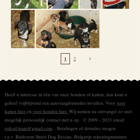
1
2
Heeft u interesse in één van onze honden of katten, dan kunt u
geheel vrijblijvend een aanvraagformulier invullen.
Voor
voor
katten hier
en
voor honden hier.
Wij nemen na ontvangst zo snel
mogelijk persoonlijk contact met u op. © 2009 - 2023 email:
rsdr.nl.team@gmail.com
. Betalingen of donaties mogen
t.a.v. Rudozem Street Dog Rescue, Bulgarije rekeningnummer