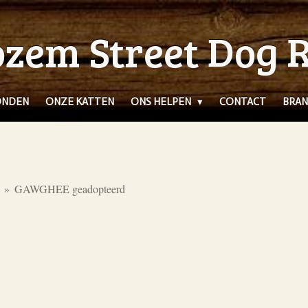
zem Street Dog 
ONDEN
ONZE KATTEN
ONS HELPEN
CONTACT
BRAN
»
GAWGHEE geadopteerd