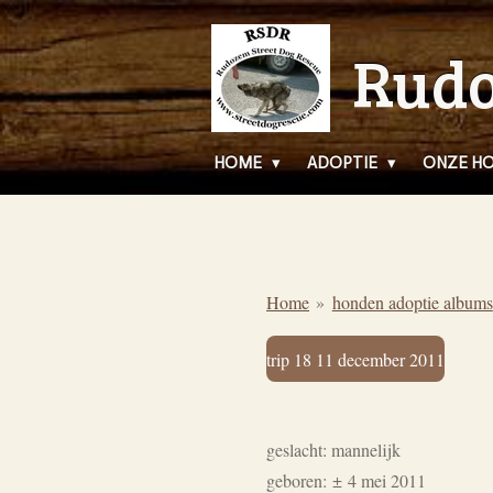
Ga
Rudo
direct
naar
de
hoofdinhoud
HOME
ADOPTIE
ONZE H
Home
»
honden adoptie albums
trip 18 11 december 2011
geslacht: mannelijk
geboren:
±
4 mei 2011