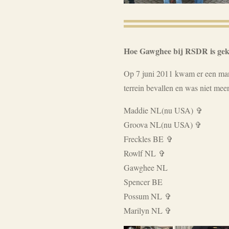
Hoe Gawghee bij RSDR is ge
Op 7 juni 2011 kwam er een man
terrein bevallen en was niet me
Maddie NL(nu USA) ✞
Groova NL(nu USA) ✞
Freckles BE ✞
Rowlf NL ✞
Gawghee NL
Spencer BE
Possum NL ✞
Marilyn NL ✞