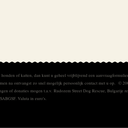
e honden of katten, dan kunt u geheel vrijblijvend een aanvraagformulie
men na ontvangst zo snel mogelijk persoonlijk contact met u op. © 20
ingen of donaties mogen t.a.v. Rudozem Street Dog Rescue, Bulgarije
TSABGSF.
Valuta in euro's.