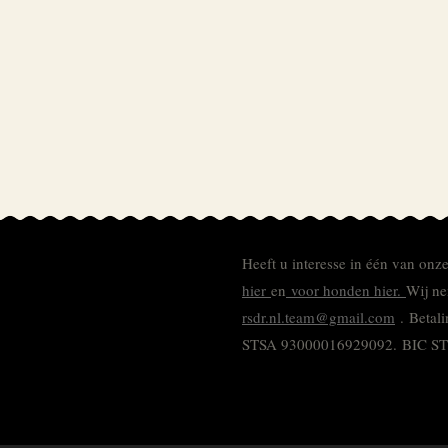
Heeft u interesse in één van onz
hier
en
voor honden hier.
Wij ne
rsdr.nl.team@gmail.com
. Betal
STSA 93000016929092.
BIC S