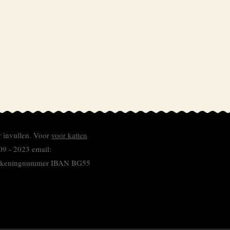
r invullen.
Voor
voor katten
09 - 2023 email:
 rekeningnummer
IBAN BG55