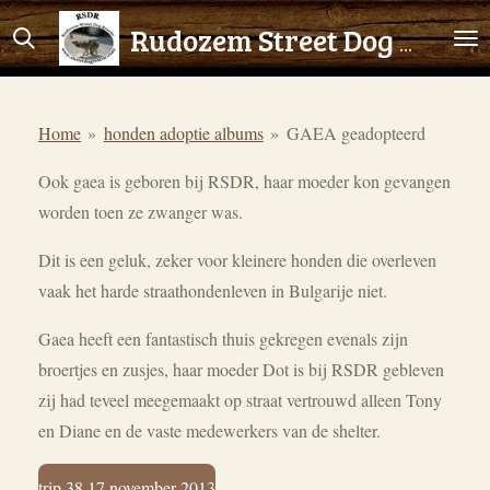
Ga
Rudozem Street Dog Rescue
direct
naar
de
Home
»
honden adoptie albums
»
GAEA geadopteerd
hoofdinhoud
Ook gaea is geboren bij RSDR, haar moeder kon gevangen
worden toen ze zwanger was.
Dit is een geluk, zeker voor kleinere honden die overleven
vaak het harde straathondenleven in Bulgarije niet.
Gaea heeft een fantastisch thuis gekregen evenals zijn
broertjes en zusjes, haar moeder Dot is bij RSDR gebleven
zij had teveel meegemaakt op straat vertrouwd alleen Tony
en Diane en de vaste medewerkers van de shelter.
trip 38 17 november 2013