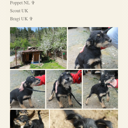
Poppet NL ✞
S
cout UK
Bragi UK ✞