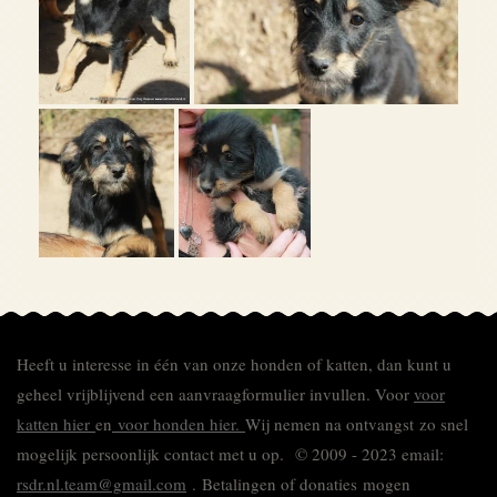
Heeft u interesse in één van onze honden of katten, dan kunt u
geheel vrijblijvend een aanvraagformulier invullen.
Voor
voor
katten hier
en
voor honden hier.
Wij nemen na ontvangst zo snel
mogelijk persoonlijk contact met u op. © 2009 - 2023 email:
rsdr.nl.team@gmail.com
. Betalingen of donaties mogen