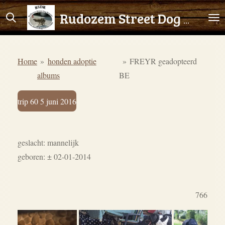
Ga
Rudozem Street Dog Rescue
direct
naar
de
Home
»
honden adoptie
»
FREYR geadopteerd
hoofdinhoud
albums
BE
trip 60 5 juni 2016
geslacht: mannelijk
geboren: ± 02-01-2014
766