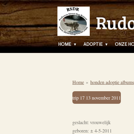
Ga
Rudo
direct
naar
de
hoofdinhoud
HOME
ADOPTIE
ONZE H
Home
»
honden adoptie albums
trip 17 13 november 2011
geslacht: vrouwelijk
geboren:
±
4-5-2011