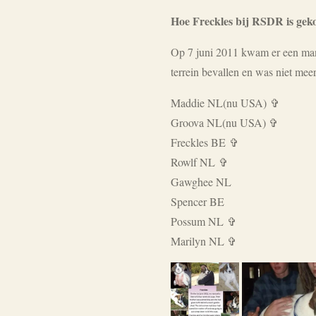
Hoe Freckles bij RSDR is ge
Op 7 juni 2011 kwam er een man
terrein bevallen en was niet me
Maddie NL(nu USA) ✞
Groova NL(nu USA) ✞
Freckles BE ✞
Rowlf NL ✞
Gawghee NL
Spencer BE
Possum NL ✞
Marilyn NL ✞