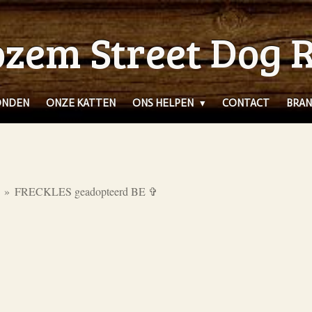
zem Street Dog 
ONDEN
ONZE KATTEN
ONS HELPEN
CONTACT
BRAN
»
FRECKLES geadopteerd BE ✞