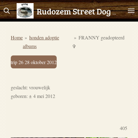
Ga
Rudozem Street Dog Rescue
direct
naar
de
Home
»
honden adoptie
»
FRANNY geadopteerd
hoofdinhoud
albums
✞
trip 26 28 oktober 2012
geslacht: vrouwelijk
geboren: ±
4 mei 2012
405