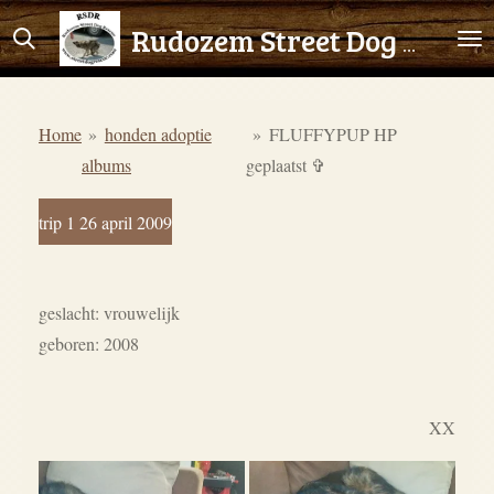
Ga
Rudozem Street Dog Rescue
direct
naar
de
Home
»
honden adoptie
»
FLUFFYPUP HP
hoofdinhoud
albums
geplaatst ✞
trip 1 26 april 2009
geslacht: vrouwelijk
geboren: 2008
XX