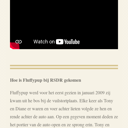
Hoe is Fluffypup bij RSDR gekomen
Fluffypup werd voor het eerst gezien in januari 2009 zij
kwam uit he bos bij de vuilstortplaats. Elke keer als Tony
en Diane er waren en voer achter lieten volgde ze hen en
rende achter de auto aan. Op een gegeven moment deden ze
het portier van de auto open en ze sprong erin. Tony en