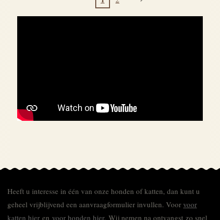
Heeft u interesse in één van onze honden of katten, dan kunt u
geheel vrijblijvend een aanvraagformulier invullen.
Voor
voor
katten hier
en
voor honden hier.
Wij nemen na ontvangst zo snel