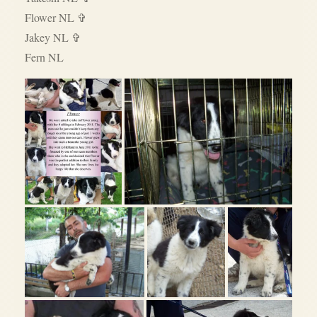
Flower NL ✞
Jakey NL ✞
Fern NL