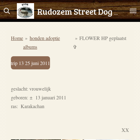
Ga
Rudozem Street Dog Rescue
direct
naar
de
Home
»
honden adoptie
»
FLOWER HP geplaatst
hoofdinhoud
albums
✞
trip 13 25 juni 2011
geslacht: vrouwelijk
geboren:
± 13 januari 2011
ras: Karakachan
XX