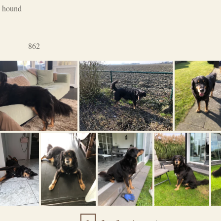
n hound
862