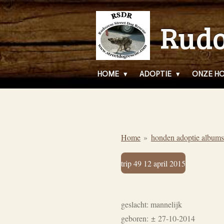
Ga
Rudo
direct
naar
de
hoofdinhoud
HOME
ADOPTIE
ONZE H
Home
»
honden adoptie albums
trip 49 12 april 2015
geslacht: mannelijk
geboren:
±
27-10-2014