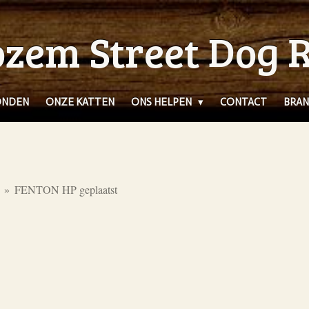
zem Street Dog 
ONDEN
ONZE KATTEN
ONS HELPEN
CONTACT
BRAN
»
FENTON HP geplaatst