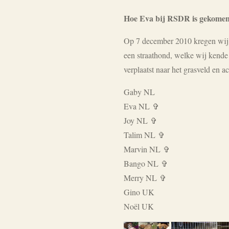
Hoe Eva bij RSDR is gekome
Op 7 december 2010 kregen wij e
een straathond, welke wij kende
verplaatst naar het grasveld en 
Gaby NL
Eva NL ✞
Joy NL
✞
Talim NL ✞
Marvin NL ✞
Bango NL
✞
Merry NL ✞
Gino UK
Noël UK