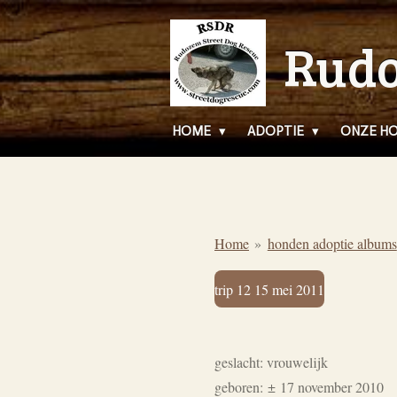
Ga
Rudo
direct
naar
de
hoofdinhoud
HOME
ADOPTIE
ONZE H
Home
»
honden adoptie albums
trip 12 15 mei 2011
geslacht: vrouwelijk
geboren:
±
17 november 2010