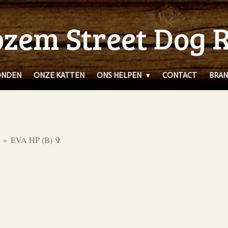
zem Street Dog 
ONDEN
ONZE KATTEN
ONS HELPEN
CONTACT
BRAN
»
EVA HP (B) ✞