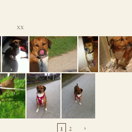
XX
1
2