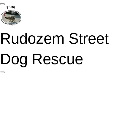
Ga
direct
naar
de
hoofdinhoud
Rudozem Street
Dog Rescue