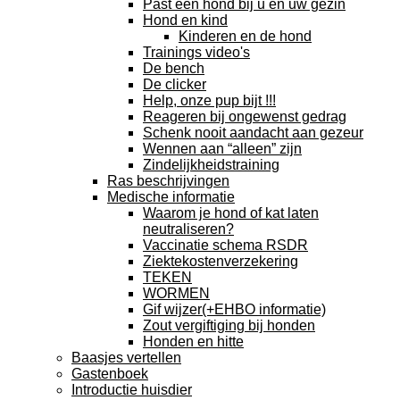
Past een hond bij u en uw gezin
Hond en kind
Kinderen en de hond
Trainings video's
De bench
De clicker
Help, onze pup bijt !!!
Reageren bij ongewenst gedrag
Schenk nooit aandacht aan gezeur
Wennen aan “alleen” zijn
Zindelijkheidstraining
Ras beschrijvingen
Medische informatie
Waarom je hond of kat laten
neutraliseren?
Vaccinatie schema RSDR
Ziektekostenverzekering
TEKEN
WORMEN
Gif wijzer(+EHBO informatie)
Zout vergiftiging bij honden
Honden en hitte
Baasjes vertellen
Gastenboek
Introductie huisdier