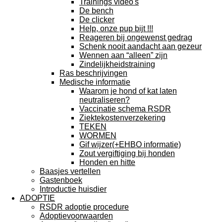
Trainings video's
De bench
De clicker
Help, onze pup bijt !!!
Reageren bij ongewenst gedrag
Schenk nooit aandacht aan gezeur
Wennen aan “alleen” zijn
Zindelijkheidstraining
Ras beschrijvingen
Medische informatie
Waarom je hond of kat laten
neutraliseren?
Vaccinatie schema RSDR
Ziektekostenverzekering
TEKEN
WORMEN
Gif wijzer(+EHBO informatie)
Zout vergiftiging bij honden
Honden en hitte
Baasjes vertellen
Gastenboek
Introductie huisdier
ADOPTIE
RSDR adoptie procedure
Adoptievoorwaarden