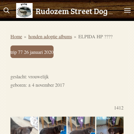
Ga
Rudozem Street Dog Rescue
direct
naar
de
Home
»
honden adoptie albums
»
ELPIDA HP ????
hoofdinhoud
trip 77 26 januari 2020
g
eslacht: vrouwelijk
geboren: ± 4 november 2017
1412