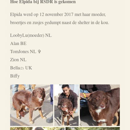
Hoe Elpida bij RSDR is gekomen
Elpida werd op 12 november 2017 met haar moeder,
broertjes en zusjes gedumpt naast de shelter in de kou.
LoobyLu(moeder) NL
Alan BE
TomJones NL
✞
Zion NL
Bella
UK
(2)
Biffy