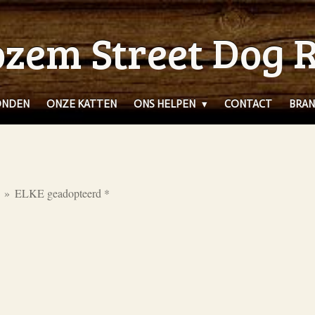
zem Street Dog 
ONDEN
ONZE KATTEN
ONS HELPEN
CONTACT
BRAN
»
ELKE geadopteerd *