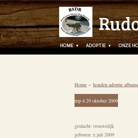
Ga
Rudo
direct
naar
de
hoofdinhoud
HOME
ADOPTIE
ONZE H
Home
»
honden adoptie albums
trip 4 29 oktober 2009
geslacht: vrouwelijk
geboren:
± juli
2009