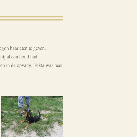
egon haar
eten
te geven
.
hij
al
een hond had
.
men in de opvang
.
Tekla
was heel