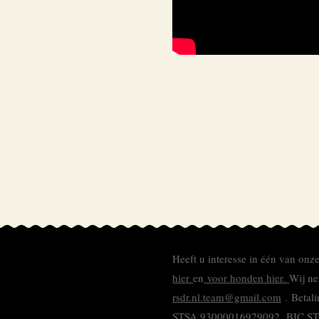
Heeft u interesse in één van onz
hier
en
voor honden hier.
Wij ne
rsdr.nl.team@gmail.com
. Betal
STSA 93000016929092.
BIC S