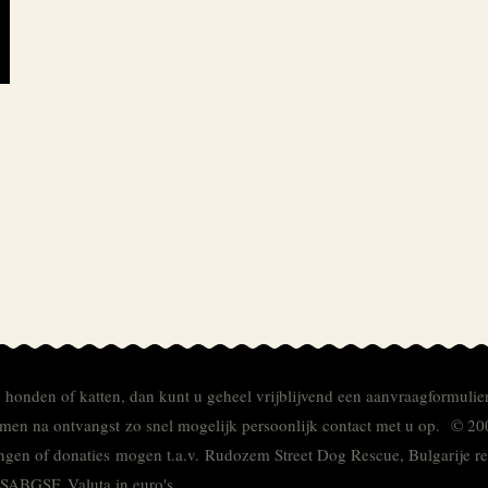
e honden of katten, dan kunt u geheel vrijblijvend een aanvraagformulie
men na ontvangst zo snel mogelijk persoonlijk contact met u op. © 20
ingen of donaties mogen t.a.v. Rudozem Street Dog Rescue, Bulgarije
TSABGSF.
Valuta in euro's.