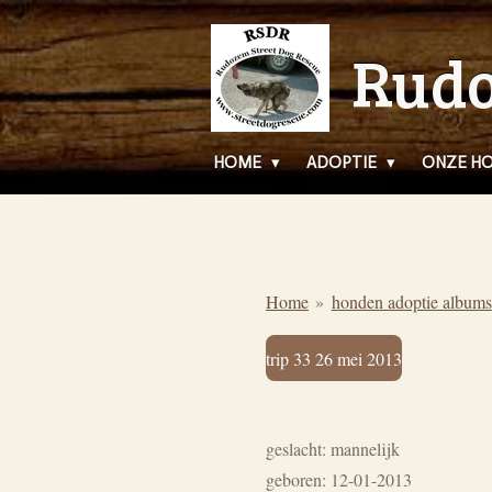
Ga
Rudo
direct
naar
de
hoofdinhoud
HOME
ADOPTIE
ONZE H
Home
»
honden adoptie albums
trip 33 26 mei 2013
geslacht: mannelijk
geboren: 12-01-2013