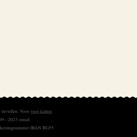
r invullen.
Voor
voor katten
09 - 2023 email:
 rekeningnummer
IBAN BG55