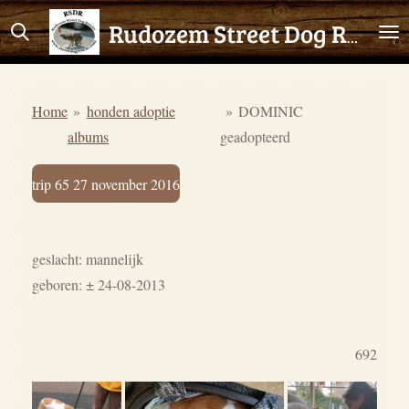
Ga
Rudozem Street Dog Rescue
direct
naar
de
Home
»
honden adoptie
»
DOMINIC
hoofdinhoud
albums
geadopteerd
trip 65 27 november 2016
geslacht: mannelijk
geboren: ± 24-08-2013
692