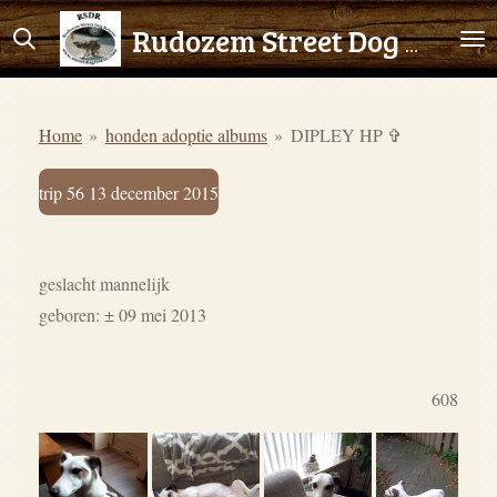
Ga
Rudozem Street Dog Rescue
direct
naar
de
Home
»
honden adoptie albums
»
DIPLEY HP ✞
hoofdinhoud
trip 56 13 december 2015
geslacht mannelijk
geboren: ± 09 mei 2013
608