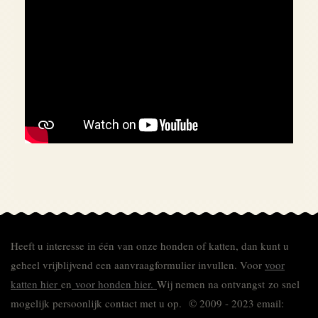
Heeft u interesse in één van onze honden of katten, dan kunt u
geheel vrijblijvend een aanvraagformulier invullen.
Voor
voor
katten hier
en
voor honden hier.
Wij nemen na ontvangst zo snel
mogelijk persoonlijk contact met u op. © 2009 - 2023 email: