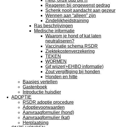
Help, onze pup bijt !!!
Reageren bij ongewenst gedrag
Schenk nooit aandacht aan gezeur
Wennen aan “alleen” zijn
Zindelijkheidstraining
Ras beschrijvingen
Medische informatie
Waarom je hond of kat laten
neutraliseren?
Vaccinatie schema RSDR
Ziektekostenverzekering
TEKEN
WORMEN
Gif wijzer(+EHBO informatie)
Zout vergiftiging bij honden
Honden en hitte
Baasjes vertellen
Gastenboek
Introductie huisdier
ADOPTIE
RSDR adoptie procedure
Adoptievoorwaarden
Aanvraagformulier (hond)
Aanvraagformulier (kat)
Herplaatsing