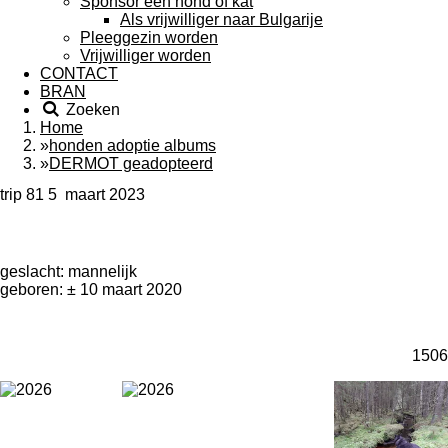
Sponsor een hond of kat
Als vrijwilliger naar Bulgarije
Pleeggezin worden
Vrijwilliger worden
CONTACT
BRAN
Zoeken
Home
»
honden adoptie albums
»
DERMOT geadopteerd
trip 81 5 maart 2023
geslacht: mannelijk
geboren: ± 10 maart 2020
1506