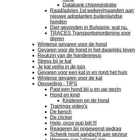
Databank chipregistratie
Raad/advies 1st weken/maanden aan
nieuwe adoptanten buitenlandse
honden
Dier gevonden in Bulgarije, wat nu.
TRACES Transportverordening voor
dieren
Winterse gevaren voor de hond
Gevaren voor de hond in het dagelijks leven
Reukzin van de hondenneus
Stress bij je kat
Je kat veilig in de tuin
Gevaren voor een kat in en rond het huis
Winterse gevaren voor de kat
Opvoeding - TIPS
Past een hond bij u en uw gezin
Hond en kind
Kinderen en de hond
Trainings video's
De bench
De clicker
Help, onze pup bijt !!!
Reageren bij ongewenst gedrag
Schenk nooit aandacht aan gezeur
Wennen aan “alleen” zijn