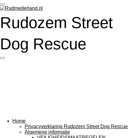
Ga
direct
Rudozem Street
naar
de
hoofdinhoud
Dog Rescue
Home
Privacyverklaring Rudozem Street Dog Rescue
Algemene informatie
VEILIGHEIDSMAATREGELEN