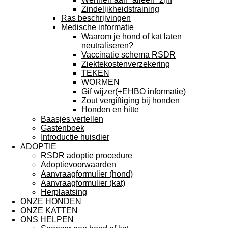
Zindelijkheidstraining
Ras beschrijvingen
Medische informatie
Waarom je hond of kat laten
neutraliseren?
Vaccinatie schema RSDR
Ziektekostenverzekering
TEKEN
WORMEN
Gif wijzer(+EHBO informatie)
Zout vergiftiging bij honden
Honden en hitte
Baasjes vertellen
Gastenboek
Introductie huisdier
ADOPTIE
RSDR adoptie procedure
Adoptievoorwaarden
Aanvraagformulier (hond)
Aanvraagformulier (kat)
Herplaatsing
ONZE HONDEN
ONZE KATTEN
ONS HELPEN