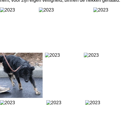
hem, voor zijn eigen veiligheid, binnen de hekken gehaald.