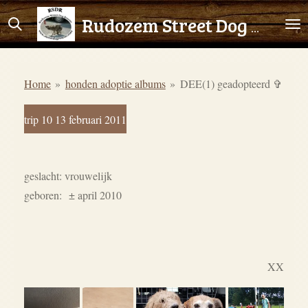
Ga
Rudozem Street Dog Rescue
direct
naar
de
Home
»
honden adoptie albums
»
DEE(1) geadopteerd ✞
hoofdinhoud
trip 10 13 februari 2011
geslacht: vrouwelijk
geboren:
± april 2010
XX