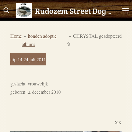
Ga
Rudozem Street Dog Rescue
direct
naar
de
Home
»
honden adoptie
»
CHRYSTAL geadopteerd
hoofdinhoud
albums
✞
trip 14 24 juli 2011
geslacht: vrouwelijk
geboren:
±
december 2010
XX