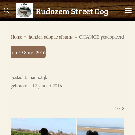
Ga
Rudozem Street Dog Rescue
direct
naar
de
Home
»
honden adoptie albums
»
CHANCE geadopteerd
hoofdinhoud
trip 59 8 mei 2016
geslacht: mannelijk
geboren: ± 12 januari 2016
1048