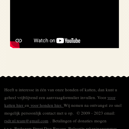
Heeft u interesse in één van onze honden of katten, dan kunt u
geheel vrijblijvend een aanvraagformulier invullen.
Voor
voor
katten hier
en
voor honden hier.
Wij nemen na ontvangst zo snel
mogelijk persoonlijk contact met u op. © 2009 - 2023 email:
rsdr.nl.team@gmail.com
. Betalingen of donaties mogen
t.a.v. Rudozem Street Dog Rescue, Bulgarije rekeningnummer