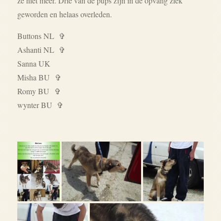
ze niet meer. Drie van de pups zijn in de opvang ziek
geworden en helaas overleden.
Buttons NL ✞
Ashanti NL ✞
Sanna UK
Misha BU
✞
Romy BU
✞
wynter BU ✞