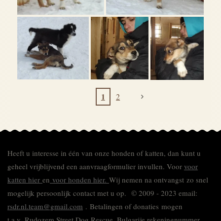
1
2
Heeft u interesse in één van onze honden of katten, dan kunt u
geheel vrijblijvend een aanvraagformulier invullen.
Voor
voor
katten hier
en
voor honden hier.
Wij nemen na ontvangst zo snel
mogelijk persoonlijk contact met u op. © 2009 - 2023 email:
rsdr.nl.team@gmail.com
. Betalingen of donaties mogen
t.a.v. Rudozem Street Dog Rescue, Bulgarije rekeningnummer