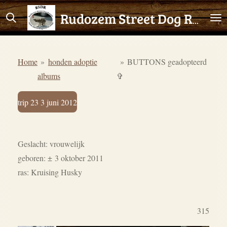
Ga
Rudozem Street Dog Rescue
direct
naar
de
Home
»
honden adoptie
»
BUTTONS geadopteerd
hoofdinhoud
albums
✞
trip 23 3 juni 2012
Geslacht: vrouwelijk
geboren: ± 3 oktober 2011
ras: Kruising Husky
315