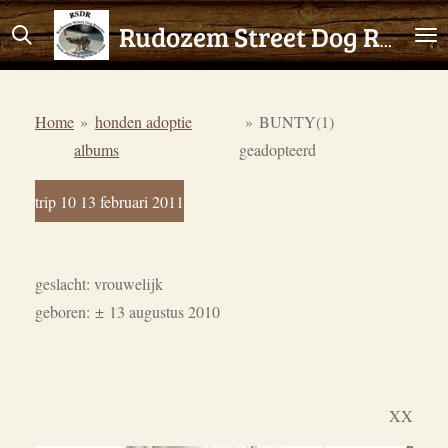
Ga
Rudozem Street Dog Rescue
direct
naar
de
Home
»
honden adoptie
»
BUNTY(1)
hoofdinhoud
albums
geadopteerd
trip 10 13 februari 2011
geslacht: vrouwelijk
geboren:
±
13 augustus 2010
XX