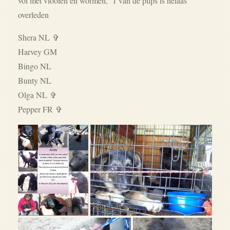
vol met vlooien en wormen, 1 van de pups is helaas
overleden
Shera NL
✞
Harvey GM
Bingo NL
Bunty NL
Olga NL ✞
Pepper FR ✞