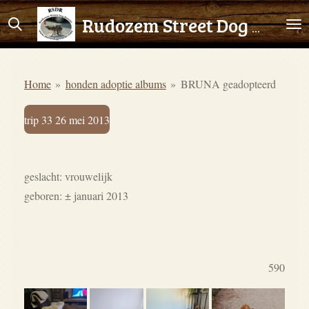
Ga
Rudozem Street Dog Rescue
direct
naar
de
Home
»
honden adoptie albums
»
BRUNA geadopteerd
hoofdinhoud
trip 33 26 mei 2013
geslacht: vrouwelijk
geboren: ± januari 2013
590