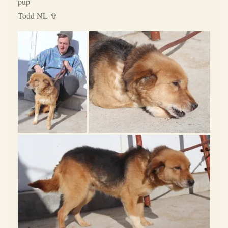
pup
Todd NL ✞