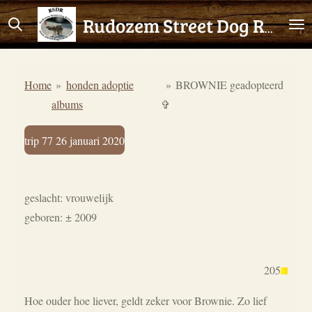
Ga
Rudozem Street Dog Rescue
direct
naar
de
Home
»
honden adoptie
»
BROWNIE geadopteerd
hoofdinhoud
albums
✞
trip 77 26 januari 2020
geslacht: vrouwelijk
geboren: ± 2009
205
Hoe ouder hoe liever, geldt zeker voor Brownie. Zo lief