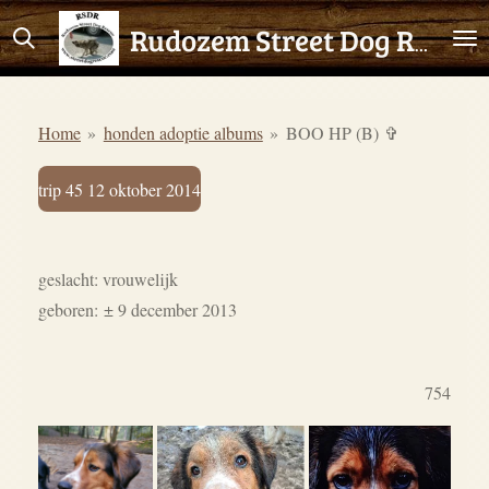
Ga
Rudozem Street Dog Rescue
direct
naar
de
Home
»
honden adoptie albums
»
BOO HP (B) ✞
hoofdinhoud
trip 45 12 oktober 2014
geslacht: vrouwelijk
geboren:
± 9 december 2013
754