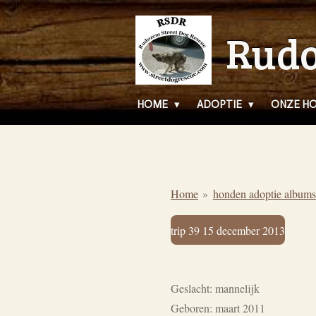
Ga
Rudo
direct
naar
de
hoofdinhoud
HOME
ADOPTIE
ONZE H
Home
»
honden adoptie albums
trip 39 15 december 2013
Geslacht: mannelijk
Geboren: maart 2011