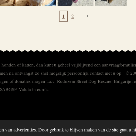
1
2
e honden of katten, dan kunt u geheel vrijblijvend een aanvraagformulie
men na ontvangst zo snel mogelijk persoonlijk contact met u op. © 20
ingen of donaties mogen t.a.v. Rudozem Street Dog Rescue, Bulgarije
TSABGSF.
Valuta in euro's.
en van advertenties. Door gebruik te blijven maken van de site gaat u 