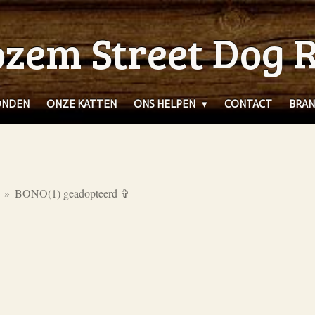
zem Street Dog 
ONDEN
ONZE KATTEN
ONS HELPEN
CONTACT
BRAN
»
BONO(1) geadopteerd ✞