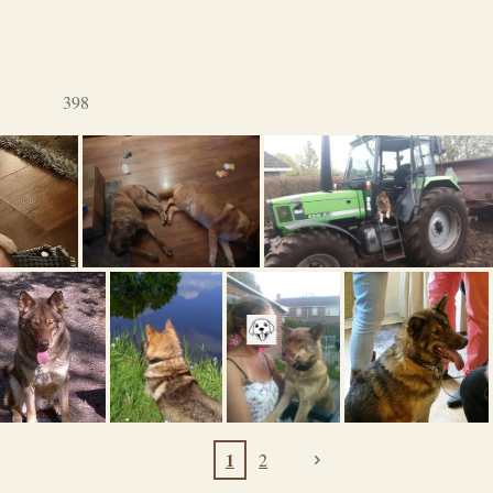
398
1
2