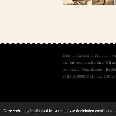
Heeft u interesse in één van onz
hier
en
voor honden hier.
Wij ne
rsdr.nl.team@gmail.com
. Betal
STSA 93000016929092.
BIC S
Deze website gebruikt cookies voor analyse-doeleinden en/of het ton