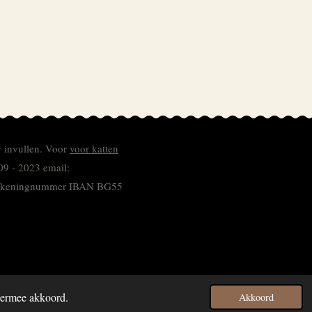
r invullen.
Voor
voor katten
09 - 2023 email:
 rekeningnummer
IBAN BG55
hiermee akkoord.
Akkoord