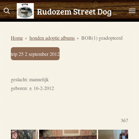
Ga
Rudozem Street Dog Rescue
direct
naar
de
Home
»
honden adoptie albums
»
BOB(1) geadopteerd
hoofdinhoud
trip 25 2 september 2012
geslacht: mannelijk
geboren:
±
16-2-2012
367