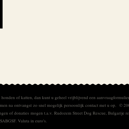
e honden of katten, dan kunt u geheel vrijblijvend een aanvraagformulie
men na ontvangst zo snel mogelijk persoonlijk contact met u op. © 20
ingen of donaties mogen t.a.v. Rudozem Street Dog Rescue, Bulgarije
TSABGSF.
Valuta in euro's.