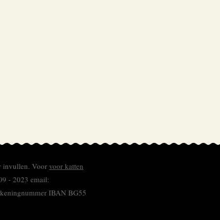
r invullen.
Voor
voor katten
09 - 2023 email:
 rekeningnummer
IBAN BG55