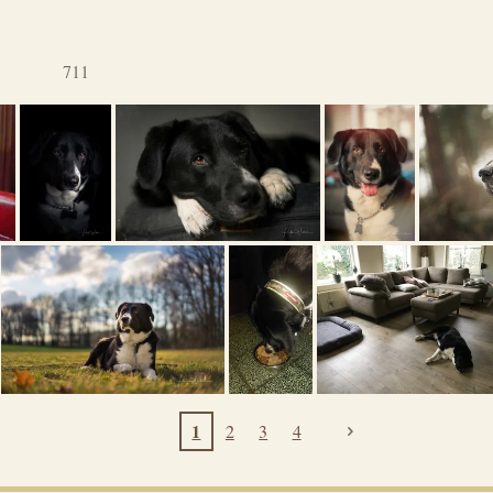
711
1
2
3
4