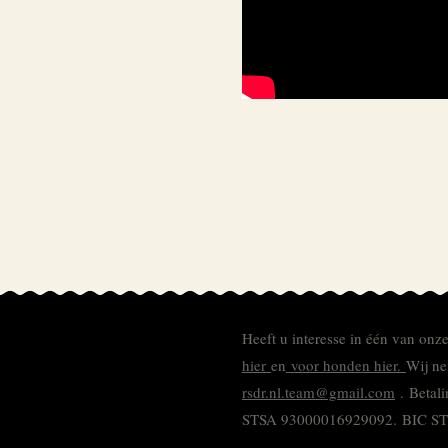
Heeft u interesse in één van onz
hier
en
voor honden hier.
Wij ne
rsdr.nl.team@gmail.com
. Betal
STSA 93000016929092.
BIC S