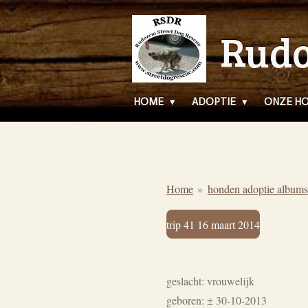
Ga
Rudo
direct
naar
de
hoofdinhoud
HOME
ADOPTIE
ONZE H
Home
»
honden adoptie albums
trip 41 16 maart 2014
geslacht: vrouwelijk
geboren: ± 30-10-2013